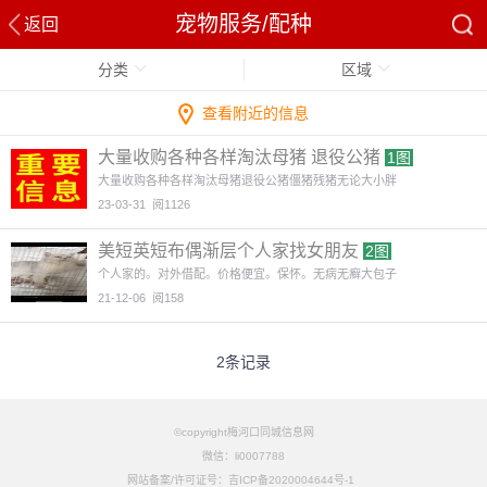
宠物服务/配种
返回
分类
区域
查看附近的信息
大量收购各种各样淘汰母猪 退役公猪
1图
大量收购各种各样淘汰母猪退役公猪僵猪残猪无论大小胖
23-03-31
阅1126
美短英短布偶渐层个人家找女朋友
2图
个人家的。对外借配。价格便宜。保怀。无病无癣大包子
21-12-06
阅158
2条记录
©copyright梅河口同城信息网
微信：li0007788
网站备案/许可证号：吉ICP备2020004644号-1