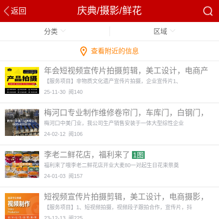
庆典/摄影/鲜花
返回
分类
区域
查看附近的信息
年会短视频宣传片拍摄剪辑，美工设计，电商产
品摄影，周岁礼跟拍
3图
【服务项目】非物质文化遗产宣传片拍摄，企业宣传片1、
25-11-30
阅140
梅河口专业制作维修卷帘门，车库门，白钢门，
肯德基门，玻璃门。
1图
梅河口中美门业，我公司生产销售安装于一体大型综性企业
24-02-12
阅106
李老二鲜花店，福利来了
1图
福利来了哦李老二鲜花店开业大麦80一对起生日花束祭奠
24-01-03
阅157
短视频宣传片拍摄剪辑，美工设计，电商摄影，
年会，周岁礼拍摄
4图
【服务项目】1、短视频拍摄，视频段子跟拍合作，宣传片，抖
23-12-13
阅225