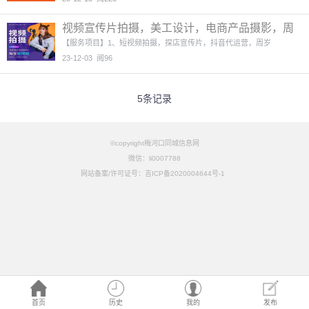
视频宣传片拍摄，美工设计，电商产品摄影，周
岁礼拍摄儿童摄影
3图
【服务项目】1、短视频拍摄，探店宣传片，抖音代运营，周岁
23-12-03
阅96
5条记录
©copyright梅河口同城信息网
微信：li0007788
网站备案/许可证号：吉ICP备2020004644号-1
首页
历史
我的
发布