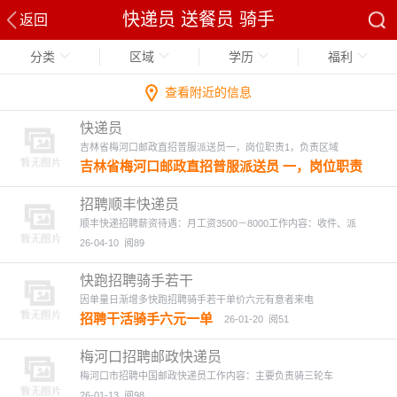
快递员 送餐员 骑手
返回
分类
区域
学历
福利
查看附近的信息
快递员
吉林省梅河口邮政直招普服派送员一，岗位职责1，负责区域
吉林省梅河口邮政直招普服派送员 一，岗位职责
1，负责区域范围内报纸。杂志。信函类收派工
作。确保及时送达 2，区域范围：梅河口全市就近
招聘顺丰快递员
分配 3，维护客户关系，处理邮件交接中基本问题
顺丰快递招聘薪资待遇：月工资3500－8000工作内容：收件、派
4，遵守安全操作规范，保障快件在途安全。及自
26-04-10
阅89
身安全 二，任职要求 1，身体健康，无疾病 2，工
作认真负责，服务意志强 三，综合薪资 1，月综合
快跑招聘骑手若干
薪资2500-3000元左右➕提成 四，福利待遇 1， 缴
因单量日渐增多快跑招聘骑手若干单价六元有意者来电
纳五险 五，工作时间 1，早8:30，送完下班(14.30
招聘干活骑手六元一单
26-01-20
阅51
左右) 联系人：邓先生 联系电话：18658563976
26-05-08
阅78
梅河口招聘邮政快递员
梅河口市招聘中国邮政快递员工作内容：主要负责骑三轮车
26-01-13
阅98