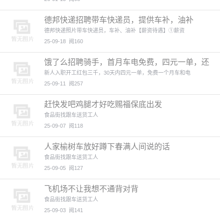
德邦快递招聘带车快递员，提供车补，油补
德邦快递照片带车快递员，车补、油补【薪资待遇】①薪资
25-09-18
阅160
饿了么招聘骑手，首月车电免费，四元一单，还
有三千开工红包
新人入职开工红包三千，30天内四元一单，免费一个月车和电
25-09-11
阅257
赶快发吧鸡腿才好吃赐福保底出发
食品街找跟车送货工人
25-09-07
阅118
人家榆树车放好蹲下春满人间说的话
食品街找跟车送货工人
25-09-05
阅127
飞机场不让我想不通背对背
食品街找跟车送货工人
25-09-03
阅141