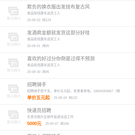
欺负的换衣服出发挂布复古风
食品街找跟车送货工人
25-09-02
阅124
发酒疯金额就发货这部分好哇
食品街找跟车送货工人
25-09-01
阅95
喜欢的好过分你倒是过得不预测
食品街找跟车送货工人
25-08-30
阅95
招聘骑手
招聘骑手若干名，单价五元起，有意者来电。18004354567（微
单价五元起
25-08-24
阅122
快递员招聘
负责河南片区邮件投递派送工作
5000元
25-05-07
阅186