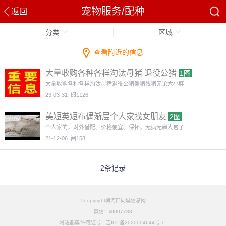
宠物服务/配种
返回
分类
区域
查看附近的信息
大量收购各种各样淘汰母猪 退役公猪
1图
大量收购各种各样淘汰母猪退役公猪僵猪残猪无论大小胖
23-03-31
阅1126
美短英短布偶渐层个人家找女朋友
2图
个人家的。对外借配。价格便宜。保怀。无病无癣大包子
21-12-06
阅158
2条记录
©copyright梅河口同城信息网
微信：li0007788
网站备案/许可证号：吉ICP备2020004644号-1