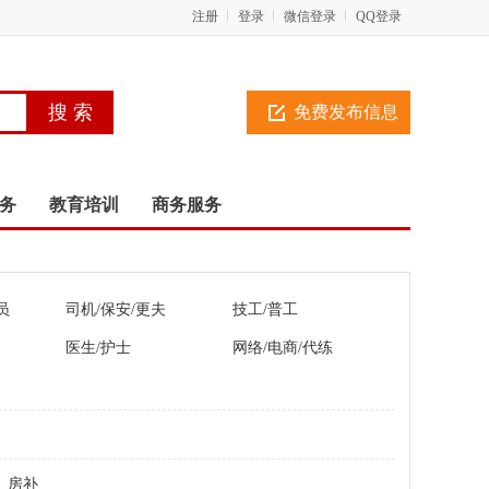
注册
登录
微信登录
QQ登录
免费发布信息
务
教育培训
商务服务
员
司机/保安/更夫
技工/普工
医生/护士
网络/电商/代练
房补