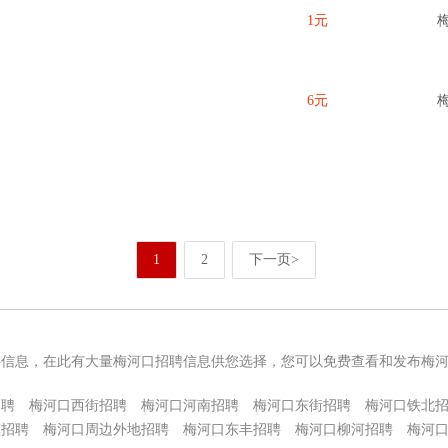
1元
6元
1
2
下一页>
聘信息，在此有大量梅河口招聘信息供您选择，您可以免费查看和发布梅
招聘
梅河口西街招聘
梅河口河南招聘
梅河口东街招聘
梅河口铁北
镇招聘
梅河口周边外地招聘
梅河口东丰招聘
梅河口柳河招聘
梅河