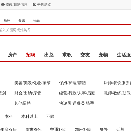
修改/删除信息
手机浏览
商家
资讯
商品
房产
招聘
出兑
求职
交友
宠物
生活服
美容/美发/化妆/按摩
保姆/护理/清洁
厨师/餐饮服务
策划
财会/出纳/库管
经营/行政/人事/后勤
教师/教练/助教
其他招聘
快递员 送餐员 骑手
本科
本科以上
不限
年底双薪
周末双休
交通补助
加班补助
餐补
话补