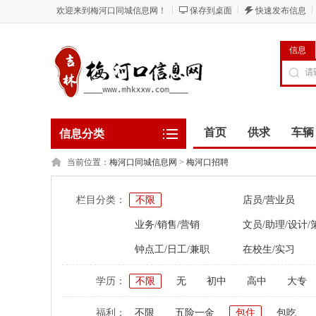
欢迎来到梅河口同城信息网！
保存到桌面
快速发布信息
信息
首页
供求
车辆
信息分类
当前位置：
梅河口同城信息网
>
梅河口招聘
栏目分类：
不限
店员/营业员
业务/销售/营销
文员/助理/设计/
钟点工/日工/兼职
在校生/实习
学历：
不限
无
初中
高中
大专
福利：
不限
五险一金
包住
包吃