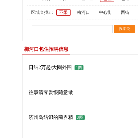
区域查找2：
不限
梅河口
中心街
西街
梅河口包住招聘信息
日结2万起/大圈外围
1图
往事清零爱恨随意做
济州岛结识的商界精
2图