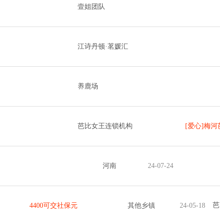
壹姐团队
江诗丹顿·茗媛汇
养鹿场
芭比女王连锁机构
[爱心]梅
河南
24-07-24
芭
4400可交社保元
其他乡镇
24-05-18