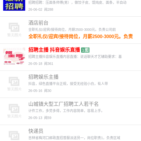
招聘招聘：压面条师傅(男），做饺子皮、馄炖皮、面条，半自动
26-06-02
阅288
酒店前台
全职礼仪/迎宾/接待岗位，月薪2500-3000元。负责公司前
全职礼仪/迎宾/接待岗位，月薪2500-3000元。负责
公司前台接待，引导来访客人，接听电话，安排会
议等。无需经验，学历不限，年龄18-30岁。工作
招聘主播 抖音娱乐直播
1图
环境好，团队氛围佳，有意者欢迎电话咨询
招聘主播抖音娱乐直播内容直播：说话聊天才艺辅助要求：基
26-05-22
阅49
26-05-18
阅361
招聘娱乐主播
抖音，绿色直播平台正规，接受无经验小白，有人带
26-05-16
阅30
山城镇大型工厂招聘工人若干名
计件工作，多劳多得，工作内容简单，容易上手。
26-05-13
阅59
快递员
吉林省梅河口邮政直招普服派送员一，岗位职责1，负责区域