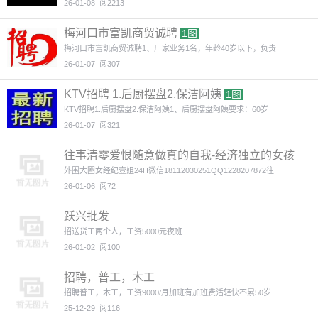
26-01-08
阅2213
梅河口市富凯商贸诚聘
1图
梅河口市富凯商贸诚聘1、厂家业务1名，年龄40岁以下，负责
26-01-07
阅307
KTV招聘 1.后厨摆盘2.保洁阿姨
1图
KTV招聘1.后厨摆盘2.保洁阿姨1、后厨摆盘阿姨要求：60岁
26-01-07
阅321
往事清零爱恨随意做真的自我-经济独立的女孩
最美-全国外围招聘
外围大圈女经纪壹姐24H微信18112030251QQ1228207872往
26-01-06
阅72
跃兴批发
招送货工两个人，工资5000元夜班
26-01-02
阅100
招聘，普工，木工
招聘普工，木工，工资9000/月加班有加班费活轻快不累50岁
25-12-29
阅116