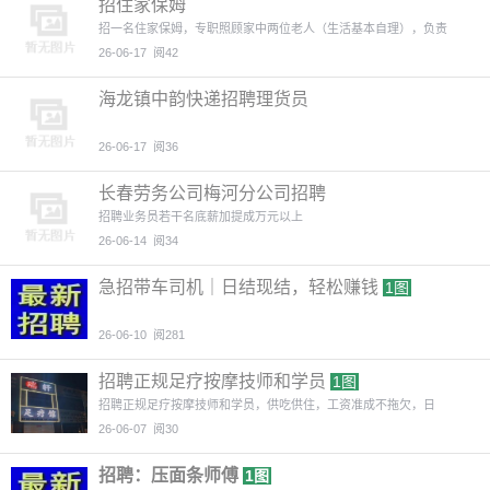
招住家保姆
招一名住家保姆，专职照顾家中两位老人（生活基本自理），负责
26-06-17
阅42
海龙镇中韵快递招聘理货员
26-06-17
阅36
长春劳务公司梅河分公司招聘
招聘业务员若干名底薪加提成万元以上
26-06-14
阅34
急招带车司机｜日结现结，轻松赚钱
1图
26-06-10
阅281
招聘正规足疗按摩技师和学员
1图
招聘正规足疗按摩技师和学员，供吃供住，工资准成不拖欠，日
26-06-07
阅30
招聘：压面条师傅
1图