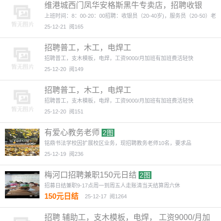
维港城西门凤华安格斯黑牛专卖店，招聘收银
员，服务员
上班时间：8：00-20：00招聘：收银员（20-40岁)，服务员（20-50）老
板
25-12-21
阅165
招聘普工，木工，电焊工
招聘普工，支木模板，电焊，工资9000/月加班有加班费活轻快
25-12-20
阅149
招聘普工，木工，电焊工
招聘普工，支木模板，电焊，工资9000/月加班有加班费活轻快
25-12-20
阅151
有爱心教务老师
2图
铭鼎书法学校因扩展校区业务，现招聘教务老师10名，要求品
25-12-19
阅236
梅河口招聘兼职150元日结
2图
招募日结兼职9-17点周一到周五人走账清当天结算周六休
150元日结
25-12-17
阅1264
招聘 ​辅助工，支木模板，电焊， ​工资9000/月加