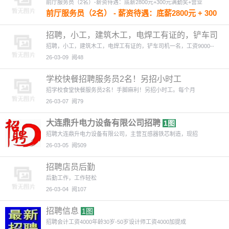
前厅服务员（2名）-薪资待遇：底薪2800元+300元满勤奖+营业
26-03-12
阅90
前厅服务员（2名） - 薪资待遇：底薪2800元 + 300
元满勤奖 + 营业额提成.月休两天任职要求：身体
健康，热情开朗，做事勤快，有餐饮服务经验者优
招聘，小工，建筑木工，电焊工有证的，铲车司
先，新手可带！
机一名， 工作地
招聘，小工，建筑木工，电焊工有证的，铲车司机一名，工资9000--
26-03-12
阅70
26-03-09
阅48
学校快餐招聘服务员2名！另招小时工
招学校食堂快餐服务员2名！手脚麻利！另招小时工。每个月
26-03-07
阅79
大连鼎升电力设备有限公司招聘
1图
招聘大连鼎升电力设备有限公司，主营互感器铁芯制造，现招
26-03-05
阅509
招聘店员后勤
后勤工作，工作轻松
26-03-04
阅107
招聘信息
1图
招聘会计工资4000年龄30岁-50岁设计师工资4000加提成