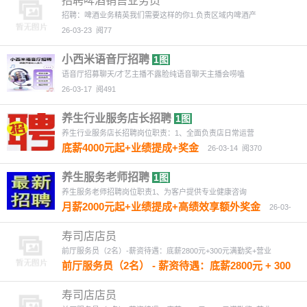
招聘啤酒销售业务员
招聘：啤酒业务精英我们需要这样的你1.负责区域内啤酒产
26-03-23
阅77
小西米语音厅招聘
1图
语音厅招募聊天/才艺主播不露脸纯语音聊天主播会唠嗑
26-03-17
阅491
养生行业服务店长招聘
1图
养生行业服务店长招聘岗位职责：1、全面负责店日常运营
底薪4000元起+业绩提成+奖金
26-03-14
阅370
养生服务老师招聘
1图
养生服务老师招聘岗位职责1、为客户提供专业健康咨询
月薪2000元起+业绩提成+高绩效享额外奖金
26-03-
13
阅381
寿司店店员
前厅服务员（2名）-薪资待遇：底薪2800元+300元满勤奖+营业
前厅服务员（2名） - 薪资待遇：底薪2800元 + 300
元满勤奖 + 营业额提成.月休两天任职要求：身体
健康，热情开朗，做事勤快，有餐饮服务经验者优
寿司店店员
先，新手可带！