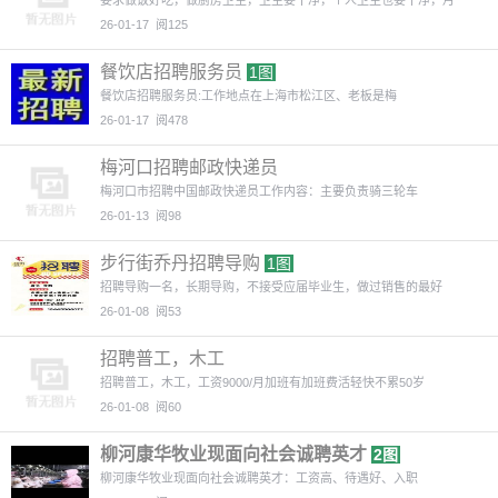
要求做饭好吃，做厨房卫生，卫生要干净，个人卫生也要干净，月
26-01-17
阅125
餐饮店招聘服务员
1图
餐饮店招聘服务员:工作地点在上海市松江区、老板是梅
26-01-17
阅478
梅河口招聘邮政快递员
梅河口市招聘中国邮政快递员工作内容：主要负责骑三轮车
26-01-13
阅98
步行街乔丹招聘导购
1图
招聘导购一名，长期导购，不接受应届毕业生，做过销售的最好
26-01-08
阅53
招聘普工，木工
招聘普工，木工，工资9000/月加班有加班费活轻快不累50岁
26-01-08
阅60
柳河康华牧业现面向社会诚聘英才
2图
柳河康华牧业现面向社会诚聘英才：工资高、待遇好、入职