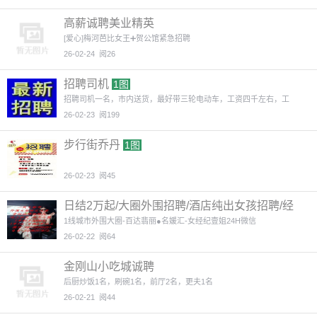
高薪诚聘美业精英
[爱心]梅河芭比女王➕贺公馆紧急招聘
26-02-24
阅26
招聘司机
1图
招聘司机一名，市内送货，最好带三轮电动车，工资四千左右，工
26-02-23
阅199
步行街乔丹
1图
26-02-23
阅45
日结2万起/大圈外围招聘/酒店纯出女孩招聘/经
纪壹姐诚邀姐妹
1图
1线城市外围大圈-百达翡丽●名媛汇-女经纪壹姐24H微信
26-02-22
阅64
金刚山小吃城诚聘
后厨炒饭1名，刷碗1名，前厅2名，更夫1名
26-02-21
阅44