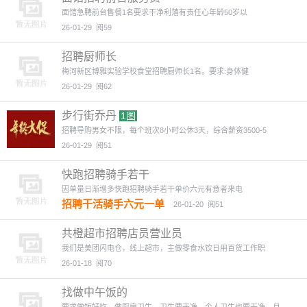
面馆急聘前台售餐1名要求干净利落有责任心年龄50岁以
26-01-29
阅59
招聘厨师长
梅河新区博雅实验学校食堂招聘厨师长1名。要求:身体健
26-01-29
阅62
步行街乔丹
1图
招聘导购男女不限，每个班次8小时公休3天，综合薪资3500-5
26-01-29
阅51
快跑招聘骑手若干
因单量日渐增多快跑招聘骑手若干单价六元有意者来电
招聘干活骑手六元一单
26-01-20
阅51
共橙超市招聘店员营业员
我们是美团闪电仓，线上超市，主做零食水饮日用百货工作职
26-01-18
阅70
找做中午饭的