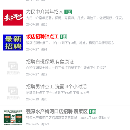
为民中介常年招人
1图
为民中介常年招聘，保姆，育婴师，月嫂，清洁工，做饭阿姨，保安，
更
26-07-28
阅13
饭店招聘钟点工
1图
饭店招聘钟点工，中午11到下午3点，地点，梅河口华府尊坻东
26-07-27
阅91
招聘白班保姆,有健康证
白班保姆早七晚六一日三餐打扫屋子卫生要求卫生习惯好
26-07-27
阅12
招聘男钟点工.洗面.3个小时活
招聘男钟点工.下午2点到下午5点.工资1600元
26-07-19
阅20
强深水产梅河口店招聘 蔬菜区
1图
强深水产梅河口店招聘蔬菜区售货员：4000/月+300满勤+提
26-07-05
阅323