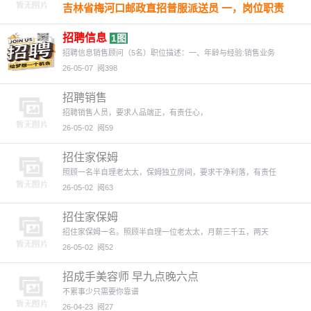
吉林省梅河口邮政直招普服派送员 一，岗位职责
1，负责区域范围内报纸。杂志。信函类收派工
作。确保及时送达 2，区域范围：梅河口全市就近
招聘信息
1图
分配 3，维护客户关系，处理邮件交接中基本问题
招聘信息销售顾问（5名）职位描述：一、年龄与经验:销售业务
4，遵守安全操作规范，保障快件在途安全。及自
26-05-07
阅398
身安全 二，任职要求 1，身体健康，无疾病 2，工
作认真负责，服务意志强 三，综合薪资 1，月综合
招聘销售
薪资2500-3000元左右➕提成 四，福利待遇 1， 缴
招聘销售人员，要求人品端正，有责任心，
纳五险 五，工作时间 1，早8:30，送完下班(14.30
26-05-02
阅59
左右) 联系人：邓先生 联系电话：18658563976
26-05-08
阅78
招住家保姆
照顾一名半自理老太太，保姆独立房间，要求干净利落，有责任
26-05-02
阅63
招住家保姆
招住家保姆一名。照顾半自理一位老太太，月薪三千五，两天
26-05-02
阅52
招成手美容师 早九点晚六点
不累事少只需要你靠谱
26-04-23
阅27