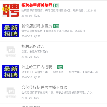
招聘美甲师美睫师
1图
招聘美甲师美睫师，梅河口维港城三楼A区，联系电话，1322435
26-07-04
阅242
餐饮店招聘服务员
1图
餐饮店招聘服务员:工作地点在上海市松江区、老板是梅
26-06-22
阅231
招聘后厨改刀
活累，要能吃苦耐劳的
26-06-21
阅26
公主岭工厂内招聘：
1图
公主岭工厂内招聘：男工，60周岁以下，服从管理。工作种类，小
26-06-20
阅232
合亿传媒招聘男主播不露脸
合亿传媒招聘不露脸男主播，只要会说话敢说话就可能，月入
26-06-20
阅26