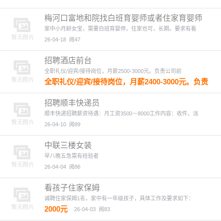
梅河口富地和院找白班育婴师或者住家育婴师
家中小月龄女宝，需要白班育婴师，住家也可，长期。要求有看
26-04-18
阅47
招聘酒店前台
全职礼仪/迎宾/接待岗位，月薪2500-3000元。负责公司前
全职礼仪/迎宾/接待岗位，月薪2400-3000元。负责
公司前台接待，引导来访客人，接听电话，安排会
议等。无需经验，学历不限，年龄18-30岁。工作
招聘顺丰快递员
环境好，团队氛围佳，有意者欢迎投递简历。
顺丰快递招聘薪资待遇：月工资3500－8000工作内容：收件、派
26-04-12
阅93
26-04-10
阅89
中联三楼女装
早八晚五急需有经验者
26-04-04
阅86
看孩子住家保姆
诚聘住家保姆1名，家中有一年级孩子，具体工作及要求如下：
2000元
26-04-03
阅83