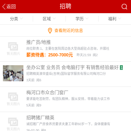
招聘
返回
分类
区域
学历
福利
查看附近的信息
推广员/地推
岗位职责:1、主要在医院周边各大型商超驻点咨询，开展社
薪资待遇：2500-7000元
昨天21:59
阅2
坐办公室 业务员 会电脑打字 有销售经验最好
1
图
招聘精英澳世盛岳(吉林)国际留学服务有限公司梅河口分
3天前
阅6
梅河口市众合门窗厂
要求能吃苦耐劳，有团队精神，服从安排，带着能力谈工作
5天前
阅9
招聘猪厂精英
诚招猪厂产房食养员要求夫妻工年龄60岁一下，身体健康有
26-07-30
阅8