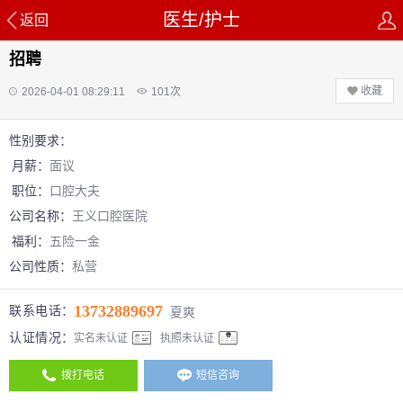
医生/护士
返回
招聘
收藏
2026-04-01 08:29:11
101
次
性别要求：
月薪：
面议
职位：
口腔大夫
公司名称：
王义口腔医院
福利：
五险一金
公司性质：
私营
13732889697
联系电话：
夏爽
认证情况：
实名未认证
执照未认证
拨打电话
短信咨询