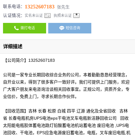
13252607183
联系电话：
张先生
认证情况：
实名未认证
执照未认证
拨打电话
短信咨询
详细描述
【公司简介】13252607183
公司是一家专业长期回收综合业务的公司，本着勤勤恳恳经营理念，
自开业以来，得到了很多客户一致好评。我们可提供上门服务，欢迎
广大客户朋友来电咨询洽谈相关回收事宜。正规公司，资质齐全，专
业估价，免费上门，寻求长期合作伙伴。
【回收范围】吉林 长春 松原 白城 四平 辽源 通化及全省回收 吉林
省 长春电瓶机房UPS电池eps干电池叉车电瓶新洁静回收公司 回收
太阳能电瓶胶体蓄电池路灯铅酸蓄电池机站蓄电池 废旧电池 ,UPS电
池回收、干电池，EPS应急电源废旧蓄电池，电瓶，叉车废旧电瓶,机