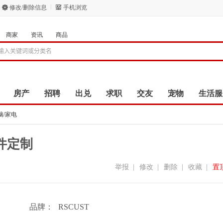
修改/删除信息
手机浏览
商家
资讯
商品
房产
招聘
出兑
求职
交友
宠物
生活服
脑/家电
件定制
举报
|
修改
|
删除
|
收藏
|
置
品牌：
RSCUST