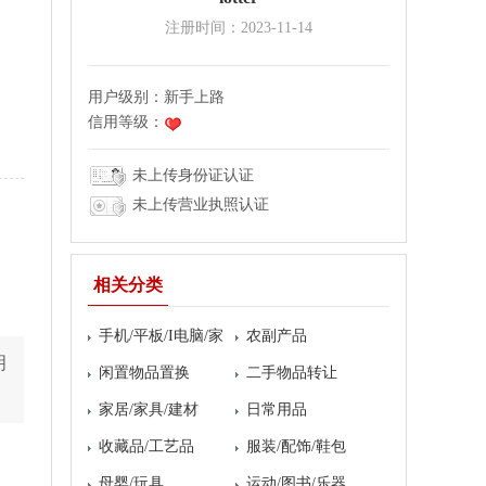
注册时间：2023-11-14
用户级别：
新手上路
信用等级：
未上传身份证认证
未上传营业执照认证
相关分类
手机/平板/I电脑/家
农副产品
明
电
闲置物品置换
二手物品转让
家居/家具/建材
日常用品
收藏品/工艺品
服装/配饰/鞋包
母婴/玩具
运动/图书/乐器