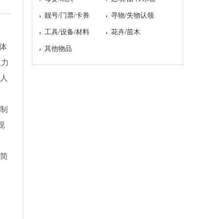
靓号/门票/卡券
寻物/失物认领
工具/设备/材料
花卉/苗木
体
其他物品
人力
理人
控制
现
用简