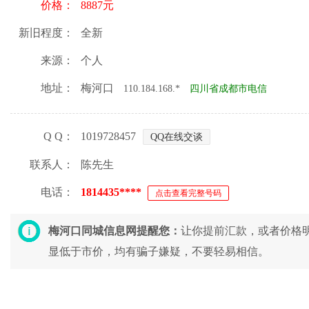
价格：
8887元
新旧程度：
全新
来源：
个人
地址：
梅河口
110.184.168.*
四川省成都市电信
Q Q：
1019728457
QQ在线交谈
联系人：
陈先生
电话：
1814435****
点击查看完整号码
梅河口同城信息网提醒您：
让你提前汇款，或者价格
显低于市价，均有骗子嫌疑，不要轻易相信。