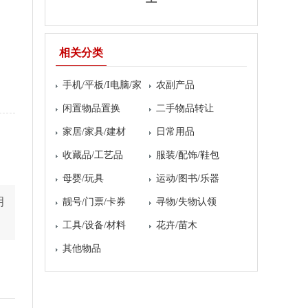
相关分类
手机/平板/I电脑/家
农副产品
电
闲置物品置换
二手物品转让
家居/家具/建材
日常用品
收藏品/工艺品
服装/配饰/鞋包
母婴/玩具
运动/图书/乐器
明
靓号/门票/卡券
寻物/失物认领
工具/设备/材料
花卉/苗木
其他物品