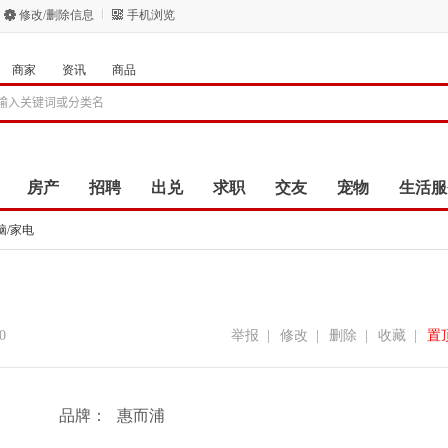
修改/删除信息
手机浏览
商家
资讯
商品
房产
招聘
出兑
求职
交友
宠物
生活服
脑/家电
0
举报
|
修改
|
删除
|
收藏
|
置
品牌：
惠而浦