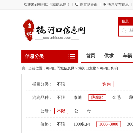
欢迎来到梅河口同城信息网！
保存到桌面
快速发布信息
信息
首页
供求
车辆
信息分类
当前位置：
梅河口同城信息网
>
梅河口宠物
>
梅河口狗狗
栏目分类：
不限
狗狗
狗狗品种：
不限
泰迪
萨摩耶
金毛
公母：
不限
公
母
价格：
不限
1000以内
1000~3000
30