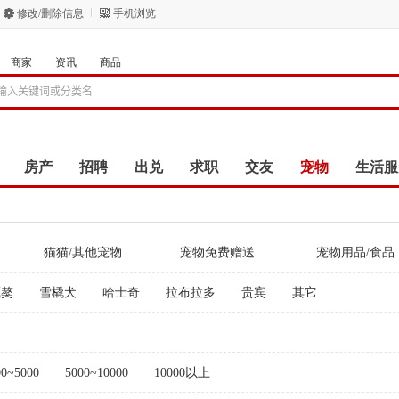
修改/删除信息
手机浏览
商家
资讯
商品
房产
招聘
出兑
求职
交友
宠物
生活服
猫猫/其他宠物
宠物免费赠送
宠物用品/食品
藏獒
雪橇犬
哈士奇
拉布拉多
贵宾
其它
00~5000
5000~10000
10000以上