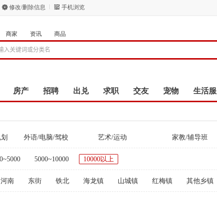
修改/删除信息
手机浏览
商家
资讯
商品
房产
招聘
出兑
求职
交友
宠物
生活服
规划
外语/电脑/驾校
艺术/运动
家教/辅导班
0~5000
5000~10000
10000以上
河南
东街
铁北
海龙镇
山城镇
红梅镇
其他乡镇