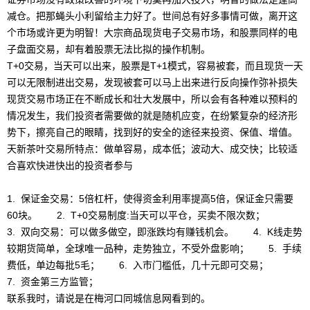
减仓。把那蝇头小利留给主力好了。世间总有好多事情可做，离开这
个市场或许更为明智！大宗商品现货电子交易市场，和股票同样的电
子盘面交易，却有着股票无法比拟的操作机制。
T+0交易，当天可以出来，股票是T+1模式，容易被套，而且现货一天
可以无限制进出交易，发现被套可以马上出来进行反向操作弥补损失
现货交易市场正在不断成长和壮大发展中，所以会有各种难以预料的
情况发生，我们投资者需要做的就是随机应变，在纷繁复杂的经济形
势下，擦亮自己的眼睛，找到好的安全的途径来投资、保值、增值。
天新茶叶交易所特点：做单容易，成本低；波动大、成交快；比较适
合喜欢快进快出的投资者参与
1. 保证金交易：5倍杠杆，使得资金利用率提高5倍，保证金只需要
60块。 2. T+0交易制度:当天可以平仓，买卖不限次数；
3. 双向交易：可以做多做空，即涨跌均有赚钱机会。 4. K线走势
较期货简单，全球唯一品种，走势独立，不受外盘影响； 5. 手续
费低，单边每批5毛； 6. 入市门槛低，几十元即可交易；
7. 资金第三方监管；
联系我时，请说是在梅河口同城信息网看到的。