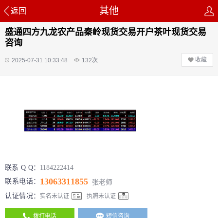
其他
返回
盛通四方九龙农产品秦岭现货交易开户茶叶现货交易
咨询
收藏
2025-07-31 10:33:48
132
次
联系 Q Q：
1184222414
13063311855
联系电话：
张老师
认证情况：
实名未认证
执照未认证
拨打电话
短信咨询