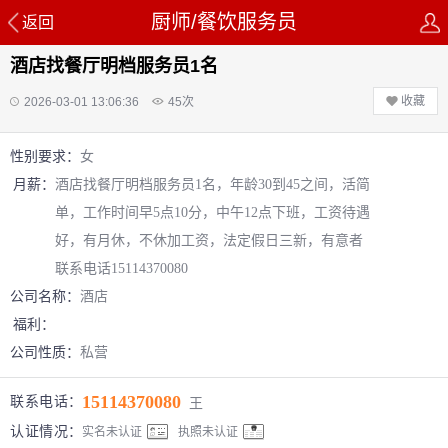
厨师/餐饮服务员
返回
酒店找餐厅明档服务员1名
收藏
2026-03-01 13:06:36
45
次
性别要求：
女
月薪：
酒店找餐厅明档服务员1名，年龄30到45之间，活简
单，工作时间早5点10分，中午12点下班，工资待遇
好，有月休，不休加工资，法定假日三新，有意者
联系电话15114370080
公司名称：
酒店
福利：
公司性质：
私营
15114370080
联系电话：
王
认证情况：
实名未认证
执照未认证