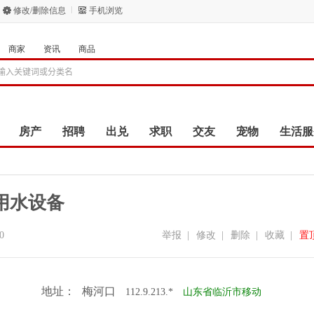
修改/删除信息
手机浏览
商家
资讯
商品
房产
招聘
出兑
求职
交友
宠物
生活服
用水设备
0
举报
|
修改
|
删除
|
收藏
|
置
地址：
梅河口
112.9.213.*
山东省临沂市移动