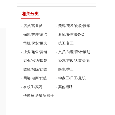
相关分类
店员/营业员
美容/美发/化妆/按摩
保姆/护理/清洁
厨师/餐饮服务员
司机/保安/更夫
技工/普工
业务/销售/营销
文员/助理/设计/策划
财会/出纳/库管
经营/行政/人事/后勤
教师/教练/助教
医生/护士
网络/电商/代练
钟点工/日工/兼职
在校生/实习
其他招聘
快递员 送餐员 骑手