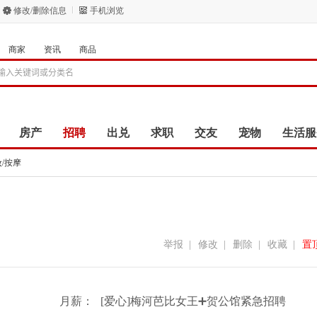
修改/删除信息
手机浏览
商家
资讯
商品
房产
招聘
出兑
求职
交友
宠物
生活服
/按摩
举报
|
修改
|
删除
|
收藏
|
置
月薪：
[爱心]梅河芭比女王➕贺公馆紧急招聘