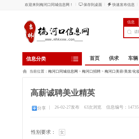
欢迎来到梅河口同城信息网！
保存到桌面
快速发布信息
信息
首页
供求
车辆
信息分类
当前位置：
梅河口同城信息网
>
梅河口招聘
>
梅河口美容/美发/化妆
高薪诚聘美业精英
|
26-02-27发布
63
次浏览
信息编号：14735
分享
性别要求：
女