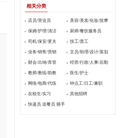
相关分类
店员/营业员
美容/美发/化妆/按摩
保姆/护理/清洁
厨师/餐饮服务员
司机/保安/更夫
技工/普工
业务/销售/营销
文员/助理/设计/策划
财会/出纳/库管
经营/行政/人事/后勤
教师/教练/助教
医生/护士
网络/电商/代练
钟点工/日工/兼职
在校生/实习
其他招聘
快递员 送餐员 骑手