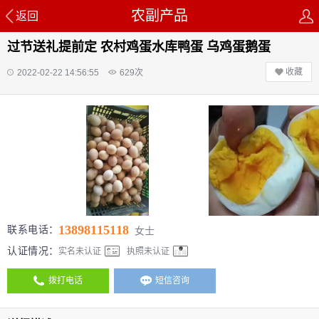
农副产品
返回
过节送礼提前定 农村鸡蛋水库鸭蛋 乌鸡蛋鹅蛋
收藏
2022-02-22 14:56:55
629
次
13898115118
联系电话：
女士
认证情况：
实名未认证
执照未认证
拨打电话
短信咨询