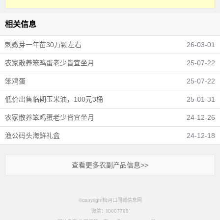
相关信息
刺嫩芽一年苗30万颗左右
26-03-01
农家散养笨鸡蛋老少皆宜坐月
25-07-22
笨鸡蛋
25-07-22
低价出售临期玉米油，100元3桶
25-01-31
农家散养笨鸡蛋老少皆宜坐月
24-12-26
渔公码头海鲜礼盒
24-12-18
查看更多农副产品信息>>
©copyright梅河口同城信息网
微信：li0007788