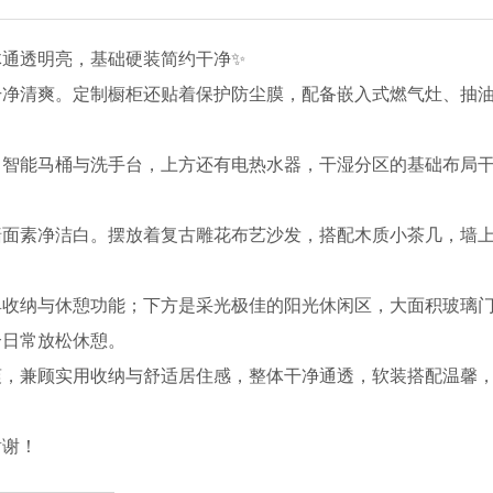
体通透明亮，基础硬装简约干净✨
干净清爽。定制橱柜还贴着保护防尘膜，配备嵌入式燃气灶、抽
了智能马桶与洗手台，上方还有电热水器，干湿分区的基础布局
墙面素净洁白。摆放着复古雕花布艺沙发，搭配木质小茶几，墙
具收纳与休憩功能；下方是采光极佳的阳光休闲区，大面积玻璃
合日常放松休憩。
爽，兼顾实用收纳与舒适居住感，整体干净通透，软装搭配温馨
谢谢！