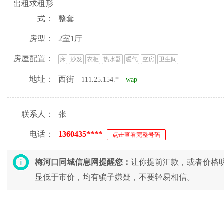
出租求租形
式：
整套
房型：
2室1厅
房屋配置：
床
沙发
衣柜
热水器
暖气
空房
卫生间
地址：
西街
111.25.154.*
wap
联系人：
张
电话：
1360435****
点击查看完整号码
梅河口同城信息网提醒您：
让你提前汇款，或者价格
显低于市价，均有骗子嫌疑，不要轻易相信。