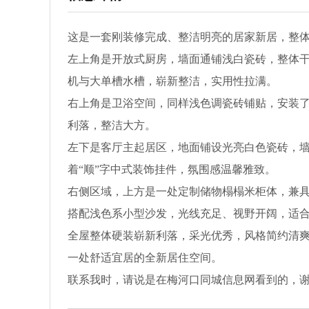
这是一套刚装修完成、整洁明亮的居家新居，整
左上角是开放式厨房，墙面通铺浅白瓷砖，整体
机与大单槽水槽，崭新整洁，实用性拉满。
右上角是卫浴空间，同样浅色调瓷砖铺贴，安装
利落，整洁大方。
左下是客厅主起居区，地面铺设光亮白色瓷砖，
着“顺”字中式装饰挂件，氛围感温馨雅致。
右侧区域，上方是一处定制储物榻榻米柜体，兼
搭配浅色系小型沙发，光线充足、视野开阔，适
全屋整体硬装崭新利落，采光优秀，风格简约清
一处舒适宜居的全新居住空间。
联系我时，请说是在梅河口同城信息网看到的，