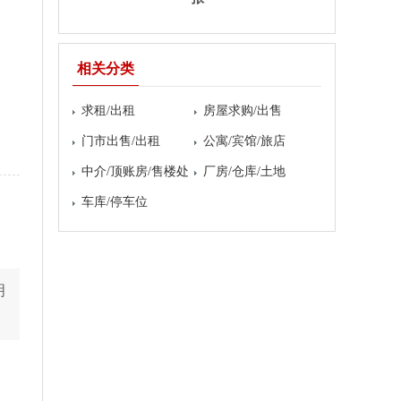
相关分类
求租/出租
房屋求购/出售
门市出售/出租
公寓/宾馆/旅店
中介/顶账房/售楼处
厂房/仓库/土地
车库/停车位
明