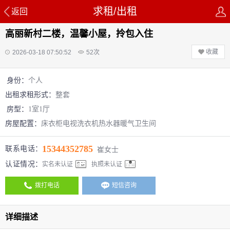
求租/出租
返回
高丽新村二楼，温馨小屋，拎包入住
收藏
2026-03-18 07:50:52
52
次
身份：
个人
出租求租形式：
整套
房型：
1室1厅
房屋配置：
床
衣柜
电视
洗衣机
热水器
暖气
卫生间
15344352785
联系电话：
崔女士
认证情况：
实名未认证
执照未认证
拨打电话
短信咨询
详细描述