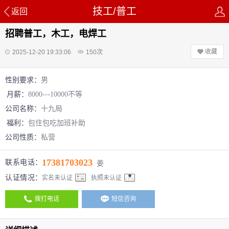
技工/普工
返回
招聘普工，木工，电焊工
收藏
2025-12-20 19:33:06
150
次
性别要求：
男
月薪：
8000---10000不等
公司名称：
十九局
福利：
包住
包吃
加班补助
公司性质：
私营
17381703023
联系电话：
姜
认证情况：
实名未认证
执照未认证
拨打电话
短信咨询