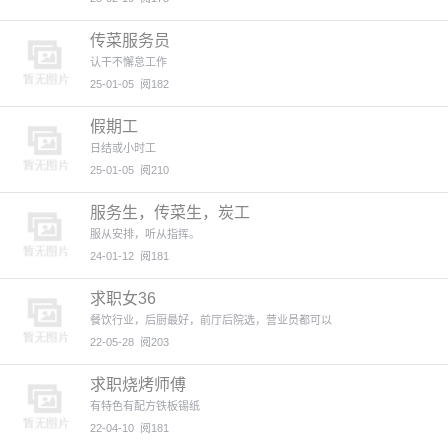
传菜服务员
认干不懈怠工作
25-01-05
阅182
假期工
日结或小时工
25-01-05
阅210
服务生，传菜生，炭工
服从安排，听从指挥。
24-01-12
阅181
求职女36
餐饮行业，后厨最好，前厅后院选，营业员都可以
22-05-28
阅203
求职烧烤师傅
有特色有配方铁板锡纸
22-04-10
阅181