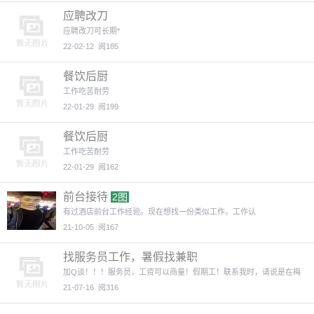
应聘改刀
应聘改刀可长期*
22-02-12
阅185
餐饮后厨
工作吃苦耐劳
22-01-29
阅199
餐饮后厨
工作吃苦耐劳
22-01-29
阅162
前台接待
2图
有过酒店前台工作经验。现在想找一份类似工作。工作认
21-10-05
阅167
找服务员工作，暑假找兼职
加Q谈！！！服务员，工资可以商量！假期工！联系我时，请说是在梅
河
21-07-16
阅316