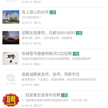
22-04-27
阅115
有上进心的伙伴
1图
2022创业新风口
22-04-27
阅111
招聘女按摩师，月薪5000-8000
1图
要求长期，成手，工资待遇优厚，亲戚管理
22-04-23
阅149
热辣壹号瘦瘦吧梅河口店招聘
2图
热辣壹号瘦瘦吧梅河口店因业务拓展需要，现招聘减肥技师
22-04-16
阅621
高薪诚聘美发师，技师，带薪学员
要求美发师：人品端正，有团体精神，具有良好的审美意识和流
22-04-03
阅88
、陆星集足道常年招聘
1图
1、陆星集足道常年招聘优秀按摩女技师、工资10天一结，
22-03-02
阅1107