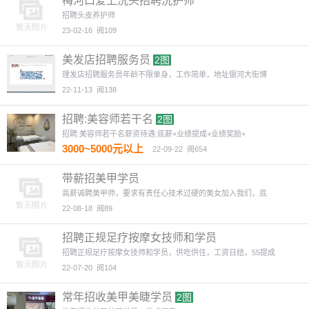
梅河口爱上洗头招聘洗护师
招聘头皮养护师
23-02-16
阅109
美发店招聘服务员
2图
理发店招聘服务员年龄不限单身，工作简单，地址银河大街博
22-11-13
阅138
招聘:美容师若干名
2图
招聘:美容师若干名薪资待遇:底薪+业绩提成+业绩奖励+
3000~5000元以上
22-09-22
阅654
带薪招美甲学员
高薪诚聘美甲师，要求有责任心技术过硬的美女加入我们，底
22-08-18
阅89
招聘正规足疗按摩女技师和学员
招聘正规足疗按摩女技师和学员，供吃供住，工资日结，55提成
22-07-20
阅104
常年招收美甲美睫学员
2图