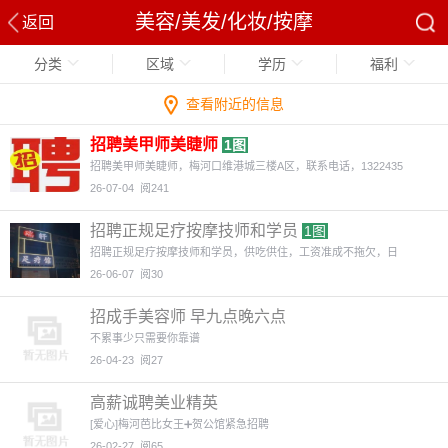
美容/美发/化妆/按摩
返回
分类
区域
学历
福利
查看附近的信息
招聘美甲师美睫师
1图
招聘美甲师美睫师，梅河口维港城三楼A区，联系电话，1322435
26-07-04
阅241
招聘正规足疗按摩技师和学员
1图
招聘正规足疗按摩技师和学员，供吃供住，工资准成不拖欠，日
26-06-07
阅30
招成手美容师 早九点晚六点
不累事少只需要你靠谱
26-04-23
阅27
高薪诚聘美业精英
[爱心]梅河芭比女王➕贺公馆紧急招聘
26-02-27
阅65