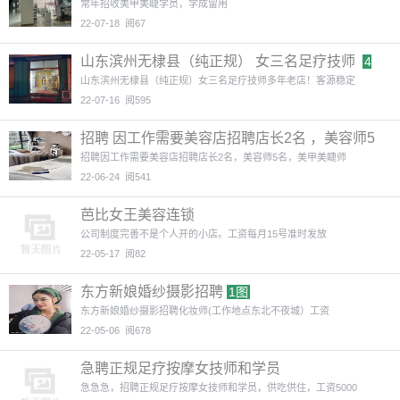
常年招收美甲美睫学员，学成留用
22-07-18
阅67
山东滨州无棣县（纯正规） 女三名足疗技师
4
图
山东滨州无棣县（纯正规）女三名足疗技师多年老店！客源稳定
22-07-16
阅595
招聘 因工作需要美容店招聘店长2名 ，美容师5
名，美甲美睫师
2图
招聘因工作需要美容店招聘店长2名，美容师5名，美甲美睫师
22-06-24
阅541
芭比女王美容连锁
公司制度完善不是个人开的小店。工资每月15号准时发放
22-05-17
阅82
东方新娘婚纱摄影招聘
1图
东方新娘婚纱摄影招聘化妆师(工作地点东北不夜城）工资
22-05-06
阅678
急聘正规足疗按摩女技师和学员
急急急，招聘正规足疗按摩女技师和学员，供吃供住，工资5000