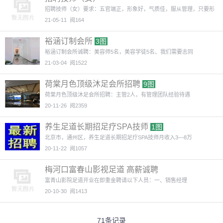
招聘技师（女）要求：五官端正，形象好，气质佳，服从管理，只要形
象
21-05-11
阅164
裕涵订制会所
3图
裕涵订制会所诚聘：美容师5名，美容学徒5名、我们需要志同
21-03-04
阅1522
荷棠月色顶级沐足会所招聘
9图
荷棠月色顶级沐足会所招聘：主管2人，有管理团队经验待遇
20-11-26
阅2359
养生足道长期招足疗SPA技师
1图
北京市，通州区，养生足道长期招足疗SPA技师月收入3—8万
20-11-22
阅1057
梅河口富春山影视足道 高薪诚聘
富青山影院足道开业在即重金聘请以下人员：一、销售经理
20-10-30
阅1413
71条记录