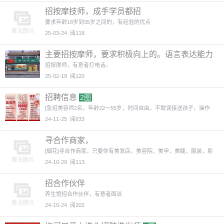
招按摩技师，成手学员都招
要求年龄18岁到35岁之间的，有经验的优点
25-03-24
阅118
主要招按摩师，要求积极向上的。语言表达能力
强的
1图
招按摩师，有意者打电话。
25-02-19
阅120
招聘信息
2图
[急招美容师2名，年龄22～55岁，时间自由，不耽误接送孩子，操作
24-11-25
阅633
寻合作商家，
[烟花]寻合作商家，只要你有美发店，美容院，美甲，美睫，服装，影
24-10-29
阅113
招合作伙伴
养生馆招合作伙伴，有意者面谈
24-10-24
阅202