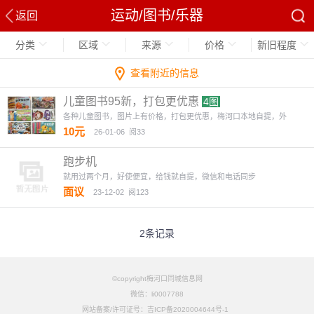
运动/图书/乐器
返回
分类
区域
来源
价格
新旧程度
查看附近的信息
儿童图书95新，打包更优惠
4图
各种儿童图书，图片上有价格，打包更优惠，梅河口本地自提，外
10元
26-01-06
阅33
跑步机
就用过两个月，好使便宜，给钱就自提，微信和电话同步
面议
23-12-02
阅123
2条记录
©copyright梅河口同城信息网
微信：li0007788
网站备案/许可证号：吉ICP备2020004644号-1