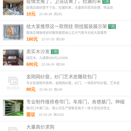
疫情太难了，卫浴店黄了，捡漏的来
1图
疫情店面经营不下去，捡漏的来，大量库存现货处理、样品处
10元
22-08-28
阅181
给大家推荐这一款侧挂 侧挂服装展示架
7图
服装店铺装修如何做到美观省心又大气呢今天给大家推荐
160元
22-07-25
阅199
卖实木沙发
2图
纯实木，九成新600元123456
600元
22-06-24
阅194
金刚网纱窗，纱门艺术皮雕软包门
专业安装制作各种，金刚网纱窗，纱门，一体防护栏纱窗，艺术皮
80元
22-06-22
阅145
专业制作维修卷帘门，车库门，肯德基门，伸缩
门，塑钢门窗
2图
梅河口中美门业，我公司生产销售安装于一体大型综合性企
面议
22-01-20
阅1410
大量高价求购