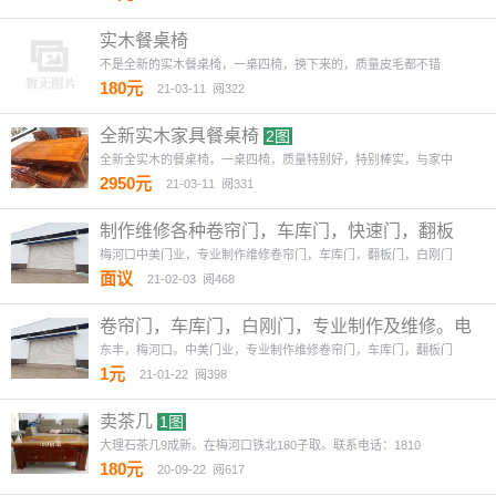
实木餐桌椅
不是全新的实木餐桌椅，一桌四椅，换下来的，质量皮毛都不错
180元
21-03-11
阅322
全新实木家具餐桌椅
2图
全新全实木的餐桌椅，一桌四椅，质量特别好，特别棒实，与家中
2950元
21-03-11
阅331
制作维修各种卷帘门，车库门，快速门，翻板
门，水晶卷帘门。热线
2图
梅河口中美门业，专业制作维修卷帘门，车库门，翻板门，白刚门
面议
21-02-03
阅468
卷帘门，车库门，白刚门，专业制作及维修。电
话13634353
2图
东丰，梅河口。中美门业，专业制作维修卷帘门，车库门，翻板门
1元
21-01-22
阅398
卖茶几
1图
大理石茶几9成新。在梅河口铁北180子取。联系电话：1810
180元
20-09-22
阅617