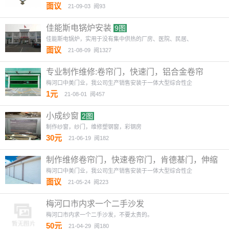
面议
21-09-03
阅93
佳能斯电锅炉安装
9图
佳能斯电锅炉，实用于没有集中供热的厂房、医院、民居、
面议
21-08-09
阅1327
专业制作维修:卷帘门，快速门，铝合金卷帘
门，PVC 快速门，
2图
梅河口中美门业，我公司生产销售安装于一体大型综合性企
1元
21-08-01
阅457
小成纱窗
2图
制作纱窗，纱门，维修塑钢窗，彩钢房
30元
21-06-19
阅182
制作维修卷帘门，快速卷帘门，肯德基门，伸缩
门，堆积门。
2图
梅河口中美门业，我公司生产销售安装于一体大型综合性企
面议
21-05-24
阅223
梅河口市内求一个二手沙发
梅河口市内求一个二手沙发，不要太贵的。
50元
21-04-29
阅180