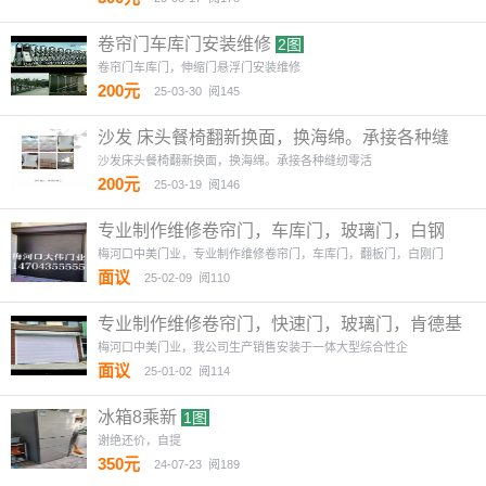
卷帘门车库门安装维修
2图
卷帘门车库门，伸缩门悬浮门安装维修
200元
25-03-30
阅145
沙发 床头餐椅翻新换面，换海绵。承接各种缝
纫零活
2图
沙发床头餐椅翻新换面，换海绵。承接各种缝纫零活
200元
25-03-19
阅146
专业制作维修卷帘门，车库门，玻璃门，白钢
门，肯德基门
1图
梅河口中美门业，专业制作维修卷帘门，车库门，翻板门，白刚门
面议
25-02-09
阅110
专业制作维修卷帘门，快速门，玻璃门，肯德基
门，伸缩门，悬浮门
1图
梅河口中美门业，我公司生产销售安装于一体大型综合性企
面议
25-01-02
阅114
冰箱8乘新
1图
谢绝还价，自提
350元
24-07-23
阅189