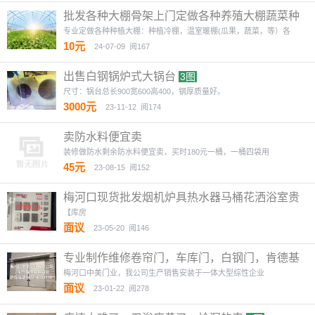
批发各种大棚骨架上门定做各种养殖大棚蔬菜种
植大棚
2图
专业定做各种种植大棚：种植冷棚，温室暖棚(瓜果，蔬菜，等）各
10元
24-07-09
阅167
出售白钢锅炉式大锅台
3图
尺寸：锅台总长900宽600高400，钢厚质量好。
3000元
23-11-12
阅174
卖防水料便宜卖
装修做防水剩余防水料便宜卖，买时180元一桶，一桶四袋用
45元
23-08-15
阅152
梅河口现货批发烟机炉具热水器马桶花洒浴室贵
灯具
2图
【库房
面议
23-05-20
阅146
专业制作维修卷帘门，车库门，白钢门，肯德基
门
2图
梅河口中美门业，我公司生产销售安装于一体大型综性企业
面议
23-01-22
阅278