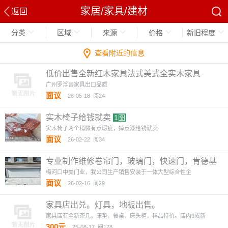
家居/家具/建材
返回
分类
区域
来源
价格
新旧程度
查看附近的信息
低价出售全新红木家具法式美式全实木家具
广州罗浮宫家具出口品质
面议
26-05-18
阅24
实木椅子给钱就卖
1图
实木椅子两个稍微有点瑕疵，掉点漆给钱就卖
面议
26-02-22
阅34
专业制作维修卷帘门，玻璃门，快速门，肯德基
门
1图
梅河口中美门业，我公司生产销售安装于一体大型综合性企
面议
26-02-16
阅29
家具店出兑。灯具，地板出售。
家具店有全新茶几，床垫，餐桌，床头柜，样品特价。店内9成新
300元
25-08-17
阅178