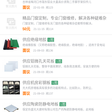
吉林省梅河口市瑞东铝业大量高价求购二手脚手架扣件儿
面议
22-01-05
阅123
精品门窗定制，专业门窗维修，解决各种疑难杂
症。
门窗定制，门窗维修有关门窗的各种疑难杂症都帮你解决。
50元
21-11-15
阅114
供应绝缘地胶
1图
绝缘橡胶板（又称绝缘胶垫，绝缘胶皮，绝缘地胶），适用于变电站
面议
21-09-03
阅136
供应铝微孔天花板
1图
铝微孔天花板，整体平面效果好，线条简洁美观，安装方便的特
面议
21-09-03
阅136
供应机房彩钢板
1图
光大机房墙板具有很多的功能和特点，比如防火、防积尘、
面议
21-09-03
阅137
供应陶瓷防静电地板
1图
保定玖盛光大建材有限公司生产的陶瓷防静电地板，此地板